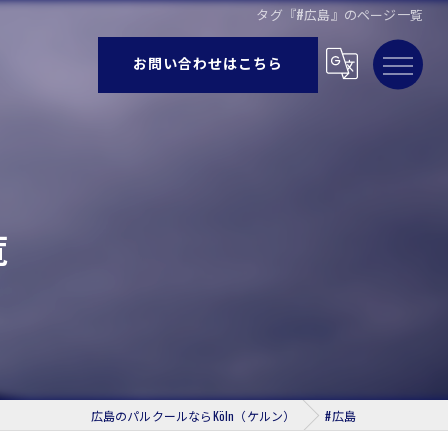
タグ『#広島』のページ一覧
お問い合わせはこちら
覧
広島のパルクールならKöln（ケルン）
#広島