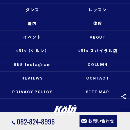
ダンス
レッスン
屋内
体験
イベント
ABOUT
Köln（ケルン）
Köln スパイラル店
SNS Instagram
COLUMN
REVIEWS
CONTACT
PRIVACY POLICY
SITE MAP
082-824-8996
お問い合わせ
© 2026 広島のパルクールならKöln（ケルン） ALL RIGHTS RESERVED.