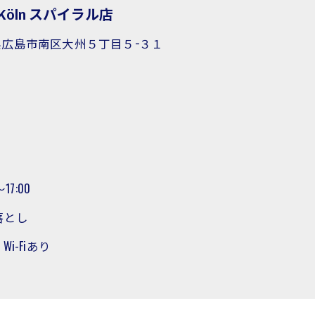
Köln スパイラル店
広島県広島市南区大州５丁目５−３１
7:00
落とし
i-Fiあり