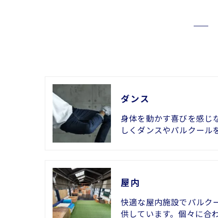
ダンス
身体を動かす喜びを感じ
しくダンスやパルクール
屋内
快適な屋内施設でパルク
供しています。個々に合わ