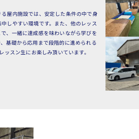
きる屋内施設では、安定した条件の中で身
集中しやすい環境です。また、他のレッス
とで、一緒に達成感を味わいながら学びを
で、基礎から応用まで段階的に進められる
のレッスン生にお楽しみ頂いています。